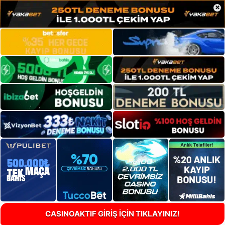
×
CASINOAKTIF GİRİŞ İÇİN TIKLAYINIZ!