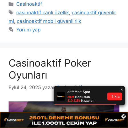
Kategoriler
Casinoaktif
Etiketler
casinoaktif canlı özellik
,
casinoaktif güvenlir
mi
,
casinoaktif mobil güvenilirlik
Yorum yap
Casinoaktif Poker
Oyunları
Eylül 24, 2025
yazar
Casinoaktif
×