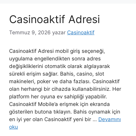
Casinoaktif Adresi
Temmuz 9, 2026
yazar
Casinoaktif
Casinoaktif Adresi mobil giriş seçeneği,
uygulama engellendikten sonra adres
değişikliklerini otomatik olarak algılayarak
sürekli erişim sağlar. Bahis, casino, slot
makineleri, poker ve daha fazlası. Casinoaktif
olan herhangi bir cihazda kullanabilirsiniz. Her
platform her oyuna ev sahipliği yapabilir.
Casinoaktif Mobile’a erişmek için ekranda
gösterilen butona tıklayın. Bahis oynamak için
en iyi yer olan Casinoaktif yeni bir …
Devamını
oku