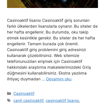
Casinoaktif lisansı Casinoaktif giriş sorunları
farklı ülkelerden lisanslarla oynanır. Bu siteler de
her hafta engellenir. Bu durumda, oku takip
etmek kesinlikle gerekir. Bu siteler de her hafta
engellenir. Tamam burada çok önemli.
Casinoaktif giriş problemini giriş adresinizi
kullanarak çözebilirsiniz. Web sitemize
telefonunuzdan erişmek için Casinoaktif
hakkındaki araştırma makalelerimizdeki Giriş
düğmesini kullanabilirsiniz. Ekstra yazılıma
ihtiyaç duymadan …
Devamını oku
Kategoriler
Casinoaktif
Etiketler
canli casinoaktif
,
casinoaktif lisansı
,