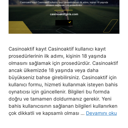
Casinoaktif kayıt Casinoaktif kullanıcı kayıt
prosedürlerinin ilk adımı, kişinin 18 yaşında
olmasını sağlamak için prosedürdür. Casinoaktif
ancak ülkemizde 18 yaşında veya daha
büyükseniz bahse girebilirsiniz. Casinoaktif için
kullanıcı formu, hizmeti kullanmak isteyen bahis
oynatıcısı için güncellenir. Bilgileri bu formda
doğru ve tamamen doldurmanız gerekir. Yeni
bahis kullanıcısının sağlanan bilgileri kullanırken
çok dikkatli ve kapsamlı olması …
Devamını oku