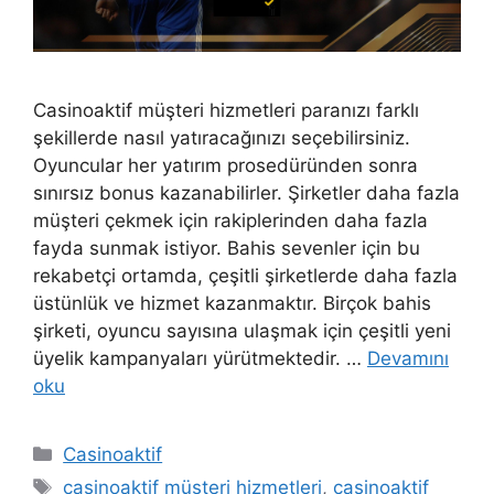
Casinoaktif müşteri hizmetleri paranızı farklı
şekillerde nasıl yatıracağınızı seçebilirsiniz.
Oyuncular her yatırım prosedüründen sonra
sınırsız bonus kazanabilirler. Şirketler daha fazla
müşteri çekmek için rakiplerinden daha fazla
fayda sunmak istiyor. Bahis sevenler için bu
rekabetçi ortamda, çeşitli şirketlerde daha fazla
üstünlük ve hizmet kazanmaktır. Birçok bahis
şirketi, oyuncu sayısına ulaşmak için çeşitli yeni
üyelik kampanyaları yürütmektedir. …
Devamını
oku
Kategoriler
Casinoaktif
Etiketler
casinoaktif müşteri hizmetleri
,
casinoaktif