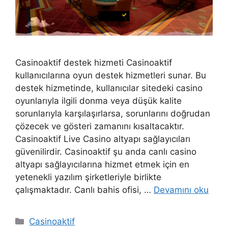
Casinoaktif destek hizmeti Casinoaktif
kullanıcılarına oyun destek hizmetleri sunar. Bu
destek hizmetinde, kullanıcılar sitedeki casino
oyunlarıyla ilgili donma veya düşük kalite
sorunlarıyla karşılaşırlarsa, sorunlarını doğrudan
çözecek ve gösteri zamanını kısaltacaktır.
Casinoaktif Live Casino altyapı sağlayıcıları
güvenilirdir. Casinoaktif şu anda canlı casino
altyapı sağlayıcılarına hizmet etmek için en
yetenekli yazılım şirketleriyle birlikte
çalışmaktadır. Canlı bahis ofisi, …
Devamını oku
Kategoriler
Casinoaktif