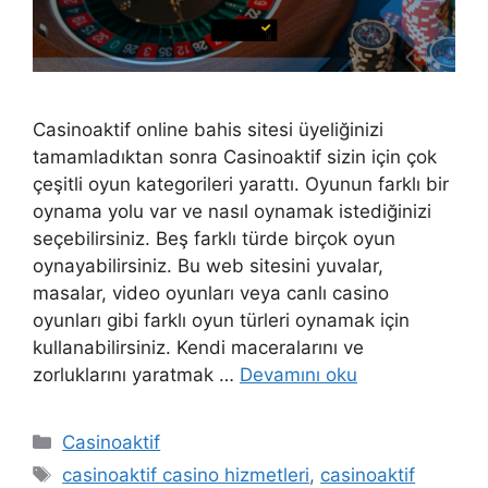
Casinoaktif online bahis sitesi üyeliğinizi
tamamladıktan sonra Casinoaktif sizin için çok
çeşitli oyun kategorileri yarattı. Oyunun farklı bir
oynama yolu var ve nasıl oynamak istediğinizi
seçebilirsiniz. Beş farklı türde birçok oyun
oynayabilirsiniz. Bu web sitesini yuvalar,
masalar, video oyunları veya canlı casino
oyunları gibi farklı oyun türleri oynamak için
kullanabilirsiniz. Kendi maceralarını ve
zorluklarını yaratmak …
Devamını oku
Kategoriler
Casinoaktif
Etiketler
casinoaktif casino hizmetleri
,
casinoaktif