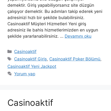
demektir. Giriş yapabiliyorsanız site düzgün
çalışıyor demektir. Bu adımları takip ederek yeni
adresinizi hızlı bir şekilde bulabilirsiniz.
Casinoaktif Müşteri Hizmetleri Yeni giriş
adresiniz ile bahis hizmetlerimizden en uygun
şekilde yararlanabilirsiniz. …
Devamını oku
Kategoriler
Casinoaktif
Etiketler
Casinoaktif Giriş
,
Casinoaktif Poker Bölümü
,
Casinoaktif Yeni Jackpot
Yorum yap
Casinoaktif