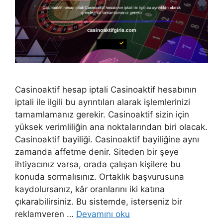
Casinoaktif hesap iptali Casinoaktif hesabının
iptali ile ilgili bu ayrıntıları alarak işlemlerinizi
tamamlamanız gerekir. Casinoaktif sizin için
yüksek verimliliğin ana noktalarından biri olacak.
Casinoaktif bayiliği. Casinoaktif bayiliğine aynı
zamanda affetme denir. Siteden bir şeye
ihtiyacınız varsa, orada çalışan kişilere bu
konuda sormalısınız. Ortaklık başvurusuna
kaydolursanız, kâr oranlarını iki katına
çıkarabilirsiniz. Bu sistemde, isterseniz bir
reklamveren …
Devamını oku