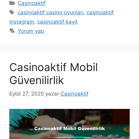
Kategoriler
Casinoaktif
Etiketler
casinoaktif casino oyunları
,
casinoaktif
instagram
,
casinoaktif kayıt
Yorum yap
Casinoaktif Mobil
Güvenilirlik
Eylül 27, 2025
yazar
Casinoaktif