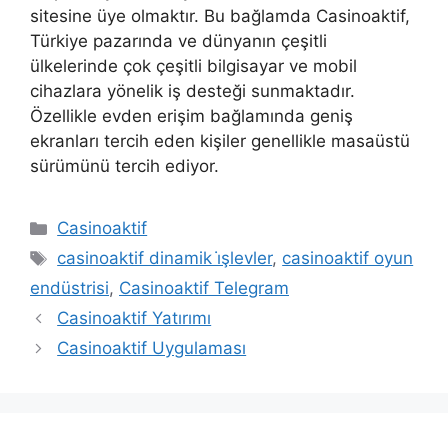
sitesine üye olmaktır. Bu bağlamda Casinoaktif,
Türkiye pazarında ve dünyanın çeşitli
ülkelerinde çok çeşitli bilgisayar ve mobil
cihazlara yönelik iş desteği sunmaktadır.
Özellikle evden erişim bağlamında geniş
ekranları tercih eden kişiler genellikle masaüstü
sürümünü tercih ediyor.
Kategoriler
Casinoaktif
Etiketler
casinoaktif dinamik i̇şlevler
,
casinoaktif oyun
endüstrisi
,
Casinoaktif Telegram
Casinoaktif Yatırımı
Casinoaktif Uygulaması