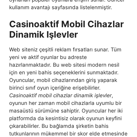
kullanım avantajı sayfasında listelenmiştir.
Casinoaktif Mobil Cihazlar
Dinamik Işlevler
Web siteniz çeşitli reklam fırsatları sunar. Tüm
yeni ve aktif oyunlar bu adreste
hazırlanmaktadır. Bu web sitesi modern nesil
için en yeni bahis seçeneklerini sunmaktadır.
Oyuncular, mobil cihazlarından giriş yaparak
birinci sınıf oyun içeriğine erişebilirler.
Casinoaktif mobil cihazlar dinamik işlevler
,
oyunun her zaman mobil cihazlarla uyumlu bir
masaüstü sürümüne sahiptir. Oyuncular her iki
platformda da kesintisiz olarak oyunun keyfini
çıkarabilirler. Bu bağlamda şirketin bahis
tutkunlarının mükemmel bir skor elde etmesinde