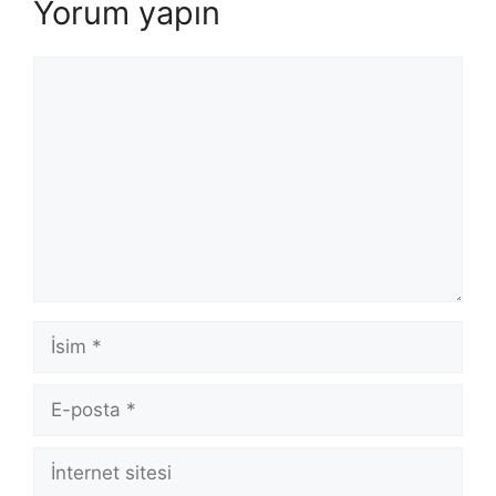
Yorum yapın
Yorum
İsim
E-
posta
İnternet
sitesi