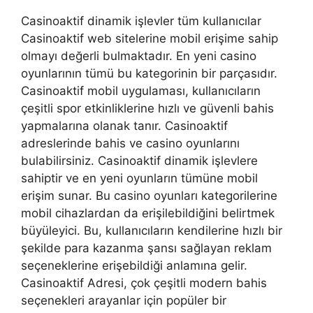
Casinoaktif dinamik işlevler tüm kullanıcılar
Casinoaktif web sitelerine mobil erişime sahip
olmayı değerli bulmaktadır. En yeni casino
oyunlarının tümü bu kategorinin bir parçasıdır.
Casinoaktif mobil uygulaması, kullanıcıların
çeşitli spor etkinliklerine hızlı ve güvenli bahis
yapmalarına olanak tanır. Casinoaktif
adreslerinde bahis ve casino oyunlarını
bulabilirsiniz. Casinoaktif dinamik işlevlere
sahiptir ve en yeni oyunların tümüne mobil
erişim sunar. Bu casino oyunları kategorilerine
mobil cihazlardan da erişilebildiğini belirtmek
büyüleyici. Bu, kullanıcıların kendilerine hızlı bir
şekilde para kazanma şansı sağlayan reklam
seçeneklerine erişebildiği anlamına gelir.
Casinoaktif Adresi, çok çeşitli modern bahis
seçenekleri arayanlar için popüler bir