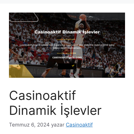
Casinoaktif
Dinamik İşlevler
Temmuz 6, 2024
yazar
Casinoaktif