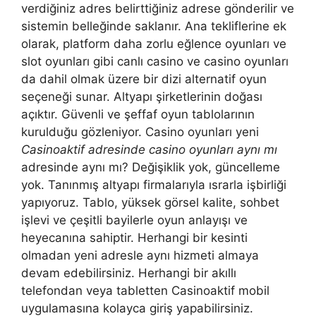
verdiğiniz adres belirttiğiniz adrese gönderilir ve
sistemin belleğinde saklanır. Ana tekliflerine ek
olarak, platform daha zorlu eğlence oyunları ve
slot oyunları gibi canlı casino ve casino oyunları
da dahil olmak üzere bir dizi alternatif oyun
seçeneği sunar. Altyapı şirketlerinin doğası
açıktır. Güvenli ve şeffaf oyun tablolarının
kurulduğu gözleniyor. Casino oyunları yeni
Casinoaktif adresinde casino oyunları aynı mı
adresinde aynı mı? Değişiklik yok, güncelleme
yok. Tanınmış altyapı firmalarıyla ısrarla işbirliği
yapıyoruz. Tablo, yüksek görsel kalite, sohbet
işlevi ve çeşitli bayilerle oyun anlayışı ve
heyecanına sahiptir. Herhangi bir kesinti
olmadan yeni adresle aynı hizmeti almaya
devam edebilirsiniz. Herhangi bir akıllı
telefondan veya tabletten Casinoaktif mobil
uygulamasına kolayca giriş yapabilirsiniz.