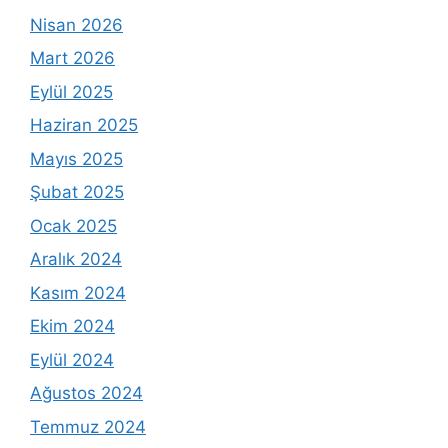
Nisan 2026
Mart 2026
Eylül 2025
Haziran 2025
Mayıs 2025
Şubat 2025
Ocak 2025
Aralık 2024
Kasım 2024
Ekim 2024
Eylül 2024
Ağustos 2024
Temmuz 2024