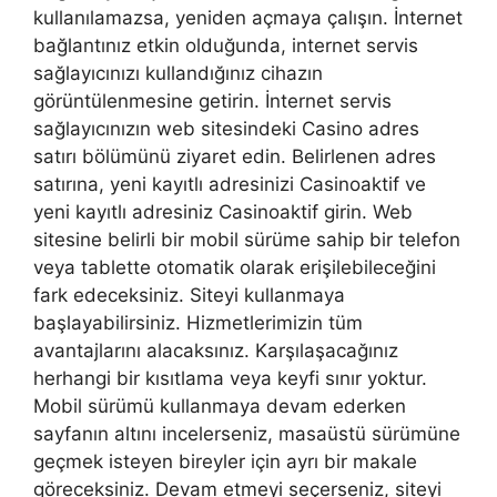
kullanılamazsa, yeniden açmaya çalışın. İnternet
bağlantınız etkin olduğunda, internet servis
sağlayıcınızı kullandığınız cihazın
görüntülenmesine getirin. İnternet servis
sağlayıcınızın web sitesindeki Casino adres
satırı bölümünü ziyaret edin. Belirlenen adres
satırına, yeni kayıtlı adresinizi Casinoaktif ve
yeni kayıtlı adresiniz Casinoaktif girin. Web
sitesine belirli bir mobil sürüme sahip bir telefon
veya tablette otomatik olarak erişilebileceğini
fark edeceksiniz. Siteyi kullanmaya
başlayabilirsiniz. Hizmetlerimizin tüm
avantajlarını alacaksınız. Karşılaşacağınız
herhangi bir kısıtlama veya keyfi sınır yoktur.
Mobil sürümü kullanmaya devam ederken
sayfanın altını incelerseniz, masaüstü sürümüne
geçmek isteyen bireyler için ayrı bir makale
göreceksiniz. Devam etmeyi seçerseniz, siteyi