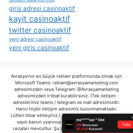
casinoaktif ödeme oyun şirketi
giris adresi casinoaktif
kayit casinoaktif
twitter casinoaktif
yeni adresi casinoaktif
yeni giris casinoaktif
Avrasya'nın en büyük reklam platformunda olmak için
Microsoft Teams:
reklam@avrasyamarketing.com
adresimizden veya Telegram: @Avrasyamarketing
adresimizden irtibat kurabilirsiniz. (Tek iletişim
adreslerimiz teams / telegram ve mail adresimizdir.
Harici hiçbir iletişim adresimiz bulunmamaktadır.
Lütfen itibar etmeyiniz.) Türkiye yasalarına göre 7258
sayılı kanun uyarınca yasa dışı bahis oynamanın
cezaları mevcuttur. Şu an bulunduğunuz site hiç bir