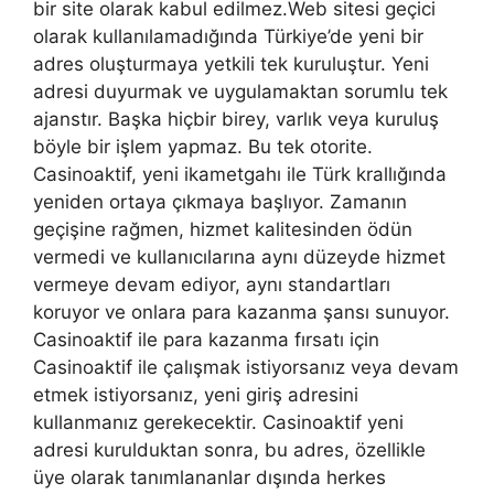
bir site olarak kabul edilmez.Web sitesi geçici
olarak kullanılamadığında Türkiye’de yeni bir
adres oluşturmaya yetkili tek kuruluştur. Yeni
adresi duyurmak ve uygulamaktan sorumlu tek
ajanstır. Başka hiçbir birey, varlık veya kuruluş
böyle bir işlem yapmaz. Bu tek otorite.
Casinoaktif, yeni ikametgahı ile Türk krallığında
yeniden ortaya çıkmaya başlıyor. Zamanın
geçişine rağmen, hizmet kalitesinden ödün
vermedi ve kullanıcılarına aynı düzeyde hizmet
vermeye devam ediyor, aynı standartları
koruyor ve onlara para kazanma şansı sunuyor.
Casinoaktif ile para kazanma fırsatı için
Casinoaktif ile çalışmak istiyorsanız veya devam
etmek istiyorsanız, yeni giriş adresini
kullanmanız gerekecektir. Casinoaktif yeni
adresi kurulduktan sonra, bu adres, özellikle
üye olarak tanımlananlar dışında herkes