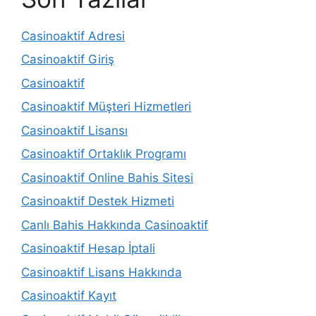
Casinoaktif Adresi
Casinoaktif Giriş
Casinoaktif
Casinoaktif Müşteri Hizmetleri
Casinoaktif Lisansı
Casinoaktif Ortaklık Programı
Casinoaktif Online Bahis Sitesi
Casinoaktif Destek Hizmeti
Canlı Bahis Hakkında Casinoaktif
Casinoaktif Hesap İptali
Casinoaktif Lisans Hakkında
Casinoaktif Kayıt