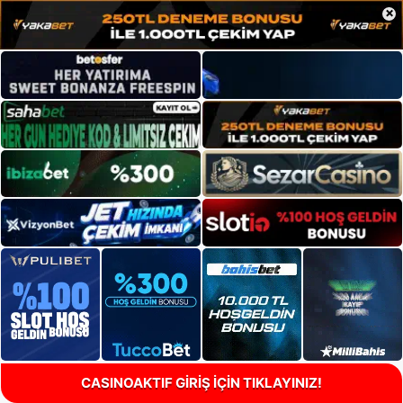
×
CASINOAKTIF GİRİŞ İÇİN TIKLAYINIZ!