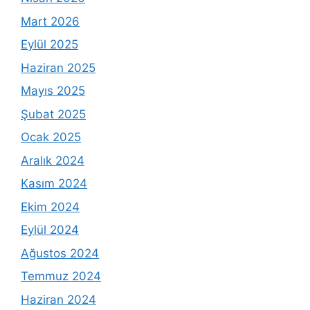
Mart 2026
Eylül 2025
Haziran 2025
Mayıs 2025
Şubat 2025
Ocak 2025
Aralık 2024
Kasım 2024
Ekim 2024
Eylül 2024
Ağustos 2024
Temmuz 2024
Haziran 2024