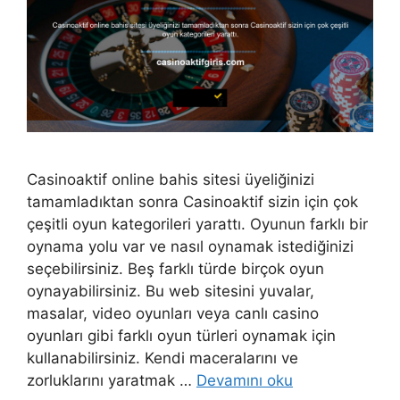
Casinoaktif online bahis sitesi üyeliğinizi
tamamladıktan sonra Casinoaktif sizin için çok
çeşitli oyun kategorileri yarattı. Oyunun farklı bir
oynama yolu var ve nasıl oynamak istediğinizi
seçebilirsiniz. Beş farklı türde birçok oyun
oynayabilirsiniz. Bu web sitesini yuvalar,
masalar, video oyunları veya canlı casino
oyunları gibi farklı oyun türleri oynamak için
kullanabilirsiniz. Kendi maceralarını ve
zorluklarını yaratmak …
Devamını oku