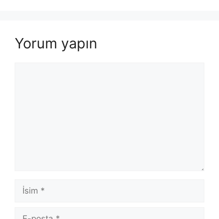
Yorum yapın
Yorum
İsim
E-