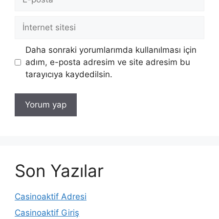
posta
İnternet
sitesi
Daha sonraki yorumlarımda kullanılması için
adım, e-posta adresim ve site adresim bu
tarayıcıya kaydedilsin.
Son Yazılar
Casinoaktif Adresi
Casinoaktif Giriş