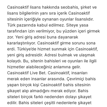
Casinoaktif lisans hakkında seobahis, şirket ve
lisans bilgilerinin yanı sıra içerik Casinoaktif
sitesinin içeriğiyle oynanan oyunlar lisanslıdır.
Türk pazarında kabul edilmez. Siteye yasa
tarafından izin verilmiyor, bu yüzden içeri girmek
zor. Yeni giriş adresi buna dayanarak
kararlaştırılıyor. Casinoaktif girme sorunu sona
erdi. Türkiye’de hizmet sunmak için Casinoaktif,
yeni giriş adresidir. Adresi bulmak ve ulaşmak
kolaydı. Bu, sitenin bahisleri ve oyunları ile ilgili
hizmetler alabileceğiniz anlamına gelir.
Casinoaktif Live Bet. Casinoaktif, insanları
merak eden insanlar arasında. Çevrimiçi bahis
yapan birçok kişi Casinoaktif bahis sitesinin
şikayet alıp almadığını merak ediyor. Bahis
siteleri birçok farklı nedenden dolayı şikayet
edilir. Bahis siteleri çeşitli nedenlerle şikayet