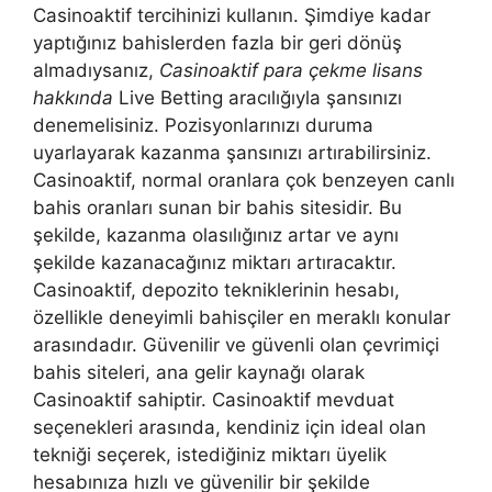
Casinoaktif tercihinizi kullanın. Şimdiye kadar
yaptığınız bahislerden fazla bir geri dönüş
almadıysanız,
Casinoaktif para çekme lisans
hakkında
Live Betting aracılığıyla şansınızı
denemelisiniz. Pozisyonlarınızı duruma
uyarlayarak kazanma şansınızı artırabilirsiniz.
Casinoaktif, normal oranlara çok benzeyen canlı
bahis oranları sunan bir bahis sitesidir. Bu
şekilde, kazanma olasılığınız artar ve aynı
şekilde kazanacağınız miktarı artıracaktır.
Casinoaktif, depozito tekniklerinin hesabı,
özellikle deneyimli bahisçiler en meraklı konular
arasındadır. Güvenilir ve güvenli olan çevrimiçi
bahis siteleri, ana gelir kaynağı olarak
Casinoaktif sahiptir. Casinoaktif mevduat
seçenekleri arasında, kendiniz için ideal olan
tekniği seçerek, istediğiniz miktarı üyelik
hesabınıza hızlı ve güvenilir bir şekilde