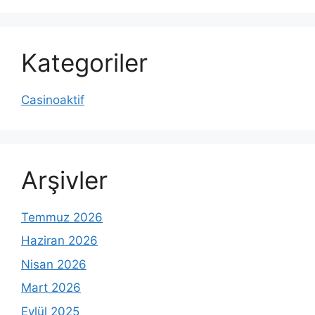
Kategoriler
Casinoaktif
Arşivler
Temmuz 2026
Haziran 2026
Nisan 2026
Mart 2026
Eylül 2025