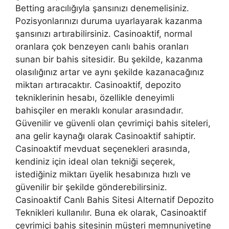
Betting aracılığıyla şansınızı denemelisiniz.
Pozisyonlarınızı duruma uyarlayarak kazanma
şansınızı artırabilirsiniz. Casinoaktif, normal
oranlara çok benzeyen canlı bahis oranları
sunan bir bahis sitesidir. Bu şekilde, kazanma
olasılığınız artar ve aynı şekilde kazanacağınız
miktarı artıracaktır. Casinoaktif, depozito
tekniklerinin hesabı, özellikle deneyimli
bahisçiler en meraklı konular arasındadır.
Güvenilir ve güvenli olan çevrimiçi bahis siteleri,
ana gelir kaynağı olarak Casinoaktif sahiptir.
Casinoaktif mevduat seçenekleri arasında,
kendiniz için ideal olan tekniği seçerek,
istediğiniz miktarı üyelik hesabınıza hızlı ve
güvenilir bir şekilde gönderebilirsiniz.
Casinoaktif Canlı Bahis Sitesi Alternatif Depozito
Teknikleri kullanılır. Buna ek olarak, Casinoaktif
çevrimiçi bahis sitesinin müşteri memnuniyetine