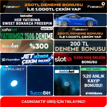
×
CASINOAKTIF GİRİŞ İÇİN TIKLAYINIZ!