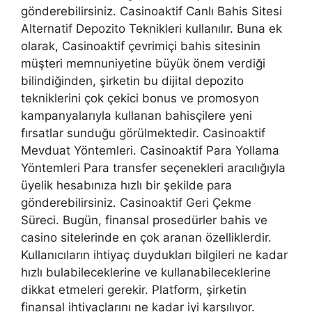
gönderebilirsiniz. Casinoaktif Canlı Bahis Sitesi
Alternatif Depozito Teknikleri kullanılır. Buna ek
olarak, Casinoaktif çevrimiçi bahis sitesinin
müşteri memnuniyetine büyük önem verdiği
bilindiğinden, şirketin bu dijital depozito
tekniklerini çok çekici bonus ve promosyon
kampanyalarıyla kullanan bahisçilere yeni
fırsatlar sunduğu görülmektedir. Casinoaktif
Mevduat Yöntemleri. Casinoaktif Para Yollama
Yöntemleri Para transfer seçenekleri aracılığıyla
üyelik hesabınıza hızlı bir şekilde para
gönderebilirsiniz. Casinoaktif Geri Çekme
Süreci. Bugün, finansal prosedürler bahis ve
casino sitelerinde en çok aranan özelliklerdir.
Kullanıcıların ihtiyaç duydukları bilgileri ne kadar
hızlı bulabileceklerine ve kullanabileceklerine
dikkat etmeleri gerekir. Platform, şirketin
finansal ihtiyaçlarını ne kadar iyi karşılıyor.