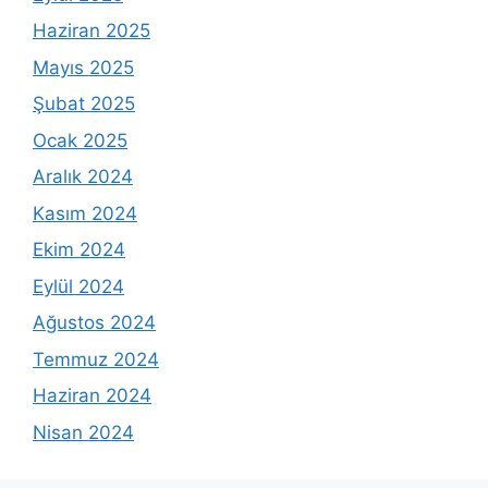
Haziran 2025
Mayıs 2025
Şubat 2025
Ocak 2025
Aralık 2024
Kasım 2024
Ekim 2024
Eylül 2024
Ağustos 2024
Temmuz 2024
Haziran 2024
Nisan 2024