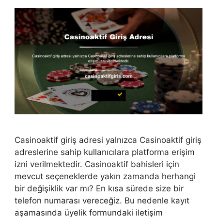
Casinoaktif giriş adresi yalnızca Casinoaktif giriş
adreslerine sahip kullanıcılara platforma erişim
izni verilmektedir. Casinoaktif bahisleri için
mevcut seçeneklerde yakın zamanda herhangi
bir değişiklik var mı? En kısa sürede size bir
telefon numarası vereceğiz. Bu nedenle kayıt
aşamasında üyelik formundaki iletişim