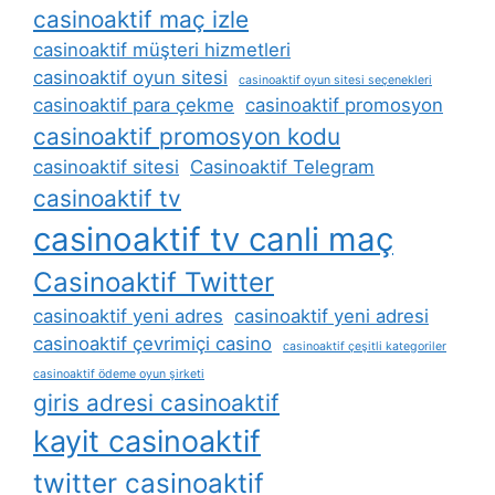
casinoaktif maç izle
casinoaktif müşteri hizmetleri
casinoaktif oyun sitesi
casinoaktif oyun sitesi seçenekleri
casinoaktif para çekme
casinoaktif promosyon
casinoaktif promosyon kodu
casinoaktif sitesi
Casinoaktif Telegram
casinoaktif tv
casinoaktif tv canli maç
Casinoaktif Twitter
casinoaktif yeni adres
casinoaktif yeni adresi
casinoaktif çevrimiçi casino
casinoaktif çeşitli kategoriler
casinoaktif ödeme oyun şirketi
giris adresi casinoaktif
kayit casinoaktif
twitter casinoaktif