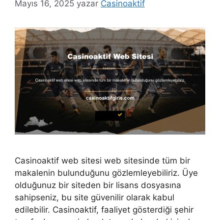
Mayıs 16, 2025
yazar
Casinoaktif
Casinoaktif web sitesi web sitesinde tüm bir
makalenin bulunduğunu gözlemleyebiliriz. Üye
olduğunuz bir siteden bir lisans dosyasına
sahipseniz, bu site güvenilir olarak kabul
edilebilir. Casinoaktif, faaliyet gösterdiği şehir