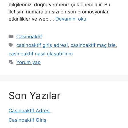
bilgilerinizi doğru vermeniz çok önemlidir. Bu
iletişim numaraları sizi en son promosyonlar,
etkinlikler ve web …
Devamını oku
Kategoriler
Casinoaktif
Etiketler
casinoaktif giriş adresi
,
casinoaktif maç izle
,
casinoaktif nasıl ulaşabilirim
Yorum yap
Son Yazılar
Casinoaktif Adresi
Casinoaktif Giriş