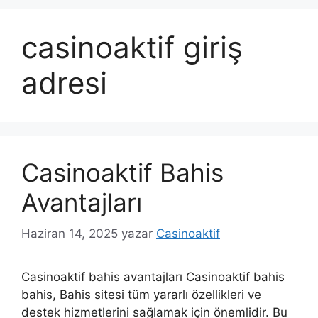
casinoaktif giriş
adresi
Casinoaktif Bahis
Avantajları
Haziran 14, 2025
yazar
Casinoaktif
Casinoaktif bahis avantajları Casinoaktif bahis
bahis, Bahis sitesi tüm yararlı özellikleri ve
destek hizmetlerini sağlamak için önemlidir. Bu