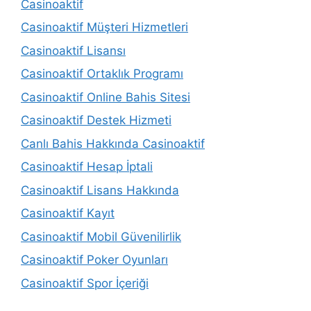
Casinoaktif
Casinoaktif Müşteri Hizmetleri
Casinoaktif Lisansı
Casinoaktif Ortaklık Programı
Casinoaktif Online Bahis Sitesi
Casinoaktif Destek Hizmeti
Canlı Bahis Hakkında Casinoaktif
Casinoaktif Hesap İptali
Casinoaktif Lisans Hakkında
Casinoaktif Kayıt
Casinoaktif Mobil Güvenilirlik
Casinoaktif Poker Oyunları
Casinoaktif Spor İçeriği