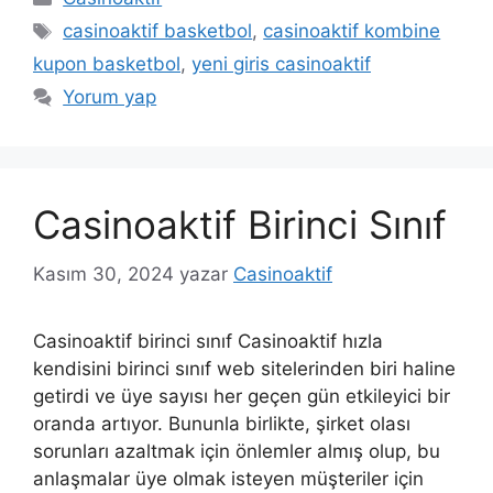
Etiketler
casinoaktif basketbol
,
casinoaktif kombine
kupon basketbol
,
yeni giris casinoaktif
Yorum yap
Casinoaktif Birinci Sınıf
Kasım 30, 2024
yazar
Casinoaktif
Casinoaktif birinci sınıf Casinoaktif hızla
kendisini birinci sınıf web sitelerinden biri haline
getirdi ve üye sayısı her geçen gün etkileyici bir
oranda artıyor. Bununla birlikte, şirket olası
sorunları azaltmak için önlemler almış olup, bu
anlaşmalar üye olmak isteyen müşteriler için