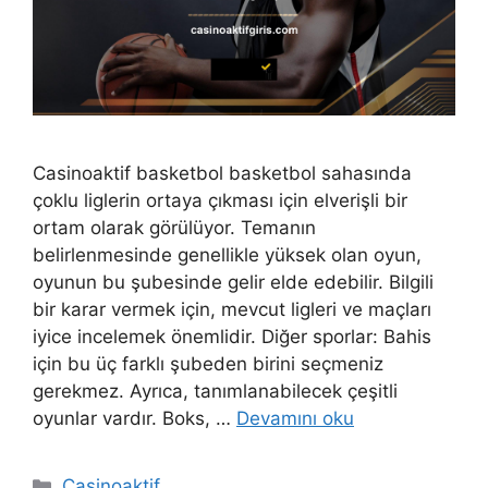
Casinoaktif basketbol basketbol sahasında
çoklu liglerin ortaya çıkması için elverişli bir
ortam olarak görülüyor. Temanın
belirlenmesinde genellikle yüksek olan oyun,
oyunun bu şubesinde gelir elde edebilir. Bilgili
bir karar vermek için, mevcut ligleri ve maçları
iyice incelemek önemlidir. Diğer sporlar: Bahis
için bu üç farklı şubeden birini seçmeniz
gerekmez. Ayrıca, tanımlanabilecek çeşitli
oyunlar vardır. Boks, …
Devamını oku
Kategoriler
Casinoaktif