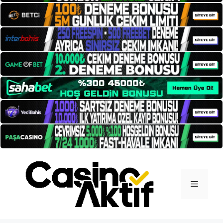
İçeriğe
atla
Menü