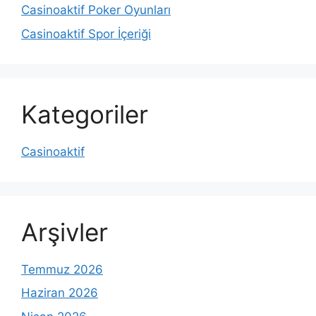
Casinoaktif Poker Oyunları
Casinoaktif Spor İçeriği
Kategoriler
Casinoaktif
Arşivler
Temmuz 2026
Haziran 2026