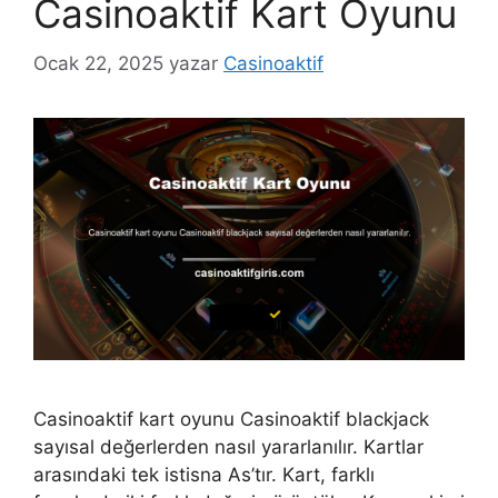
Casinoaktif Kart Oyunu
Ocak 22, 2025
yazar
Casinoaktif
Casinoaktif kart oyunu Casinoaktif blackjack
sayısal değerlerden nasıl yararlanılır. Kartlar
arasındaki tek istisna As’tır. Kart, farklı