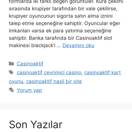
formlarda iki farklı değeri görüntüler. Kura çekimi
sırasında krupiyer tarafından bir vale çekilirse,
krupiyer oyuncunun sigorta satın alma iznini
talep etme seçeneğine sahiptir. Oyuncular eğer
imkanları varsa ek para yatırma seçeneğine
sahiptir. Banka tarafında bir Casinoaktif slot
makinesi blackjack’i …
Devamını oku
Kategoriler
Casinoaktif
Etiketler
casinoaktif çevrimiçi casino
,
casinoaktif kart
oyunu
,
casinoaktif nasil bir site
Yorum yap
Son Yazılar