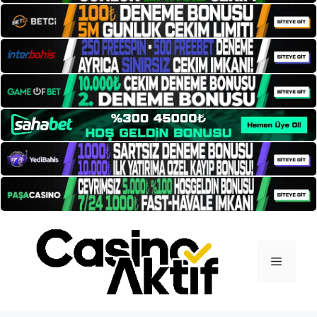
İçeriğe
atla
Menü