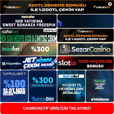
×
CASINOAKTIF GİRİŞ İÇİN TIKLAYINIZ!