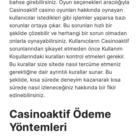
bahse girebilirsiniz. Oyun seçenekleri aracılığıyla
Casinoaktif casino oyunları hakkında oynayan
kullanıcılar istedikleri gibi işlemler yaparsa bazı
sorunlar ortaya çıkar. Bu sorunları hızlı bir
şekilde çözebilir ve herhangi bir sorun olmadan
onlarla oynayabilirsiniz. Kullanıcıların Casinoaktif
sorunlarından şikayet etmeden önce Kullanım
Koşullarındaki kuralları kontrol etmeleri gerekir.
Bu kurallar size sitede nasıl tercüme etmeniz
gerektiğine dair ayrıntılı kurallar sunar. Bu
şekilde, kısa sürede deneyim kazanarak kısa
sürede nasıl izleneceğiniz hakkında bir fikir
edinebilirsiniz.
Casinoaktif Ödeme
Yöntemleri