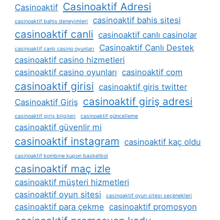
Casinoaktif Adresi
Casinoaktif
casinoaktif bahis sitesi
casinoaktif bahis deneyimleri
casinoaktif canli
casinoaktif canlı casinolar
Casinoaktif Canlı Destek
casinoaktif canlı casino oyunları
casinoaktif casino hizmetleri
casinoaktif casino oyunları
casinoaktif com
casinoaktif girisi
casinoaktif giris twitter
casinoaktif giriş adresi
Casinoaktif Giriş
casinoaktif giriş bilgileri
casinoaktif güncelleme
casinoaktif güvenlir mi
casinoaktif instagram
casinoaktif kaç oldu
casinoaktif kombine kupon basketbol
casinoaktif maç izle
casinoaktif müşteri hizmetleri
casinoaktif oyun sitesi
casinoaktif oyun sitesi seçenekleri
casinoaktif para çekme
casinoaktif promosyon