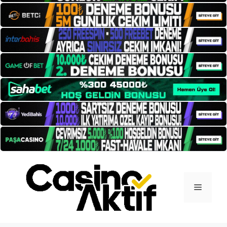
İçeriğe
atla
Menü