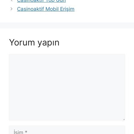
Casinoaktif Mobil Erişim
Yorum yapın
Yorum
İsim