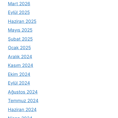
Mart 2026
Eylül 2025
Haziran 2025
Mayıs 2025
Şubat 2025
Ocak 2025
Aralık 2024
Kasım 2024
Ekim 2024
Eylül 2024
Ağustos 2024
Temmuz 2024
Haziran 2024