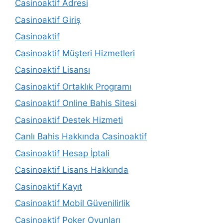
Casinoaktif Adresi
Casinoaktif Giriş
Casinoaktif
Casinoaktif Müşteri Hizmetleri
Casinoaktif Lisansı
Casinoaktif Ortaklık Programı
Casinoaktif Online Bahis Sitesi
Casinoaktif Destek Hizmeti
Canlı Bahis Hakkında Casinoaktif
Casinoaktif Hesap İptali
Casinoaktif Lisans Hakkında
Casinoaktif Kayıt
Casinoaktif Mobil Güvenilirlik
Casinoaktif Poker Oyunları