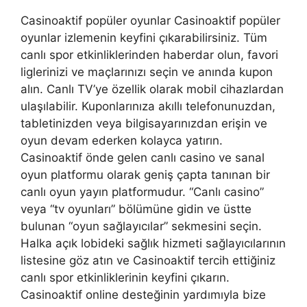
Casinoaktif popüler oyunlar Casinoaktif popüler
oyunlar izlemenin keyfini çıkarabilirsiniz. Tüm
canlı spor etkinliklerinden haberdar olun, favori
liglerinizi ve maçlarınızı seçin ve anında kupon
alın. Canlı TV’ye özellik olarak mobil cihazlardan
ulaşılabilir. Kuponlarınıza akıllı telefonunuzdan,
tabletinizden veya bilgisayarınızdan erişin ve
oyun devam ederken kolayca yatırın.
Casinoaktif önde gelen canlı casino ve sanal
oyun platformu olarak geniş çapta tanınan bir
canlı oyun yayın platformudur. “Canlı casino”
veya “tv oyunları” bölümüne gidin ve üstte
bulunan “oyun sağlayıcılar” sekmesini seçin.
Halka açık lobideki sağlık hizmeti sağlayıcılarının
listesine göz atın ve Casinoaktif tercih ettiğiniz
canlı spor etkinliklerinin keyfini çıkarın.
Casinoaktif online desteğinin yardımıyla bize