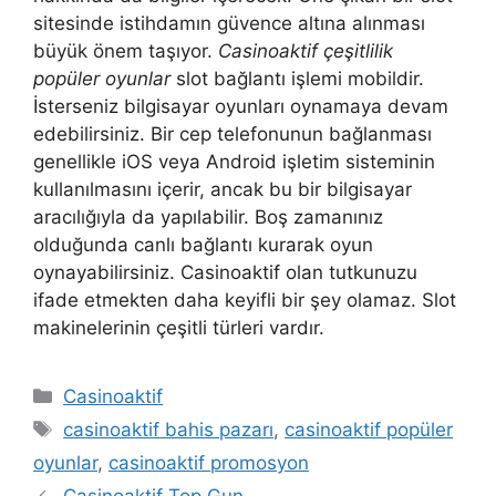
sitesinde istihdamın güvence altına alınması
büyük önem taşıyor.
Casinoaktif çeşitlilik
popüler oyunlar
slot bağlantı işlemi mobildir.
İsterseniz bilgisayar oyunları oynamaya devam
edebilirsiniz. Bir cep telefonunun bağlanması
genellikle iOS veya Android işletim sisteminin
kullanılmasını içerir, ancak bu bir bilgisayar
aracılığıyla da yapılabilir. Boş zamanınız
olduğunda canlı bağlantı kurarak oyun
oynayabilirsiniz. Casinoaktif olan tutkunuzu
ifade etmekten daha keyifli bir şey olamaz. Slot
makinelerinin çeşitli türleri vardır.
Kategoriler
Casinoaktif
Etiketler
casinoaktif bahis pazarı
,
casinoaktif popüler
oyunlar
,
casinoaktif promosyon
Casinoaktif Top Gun