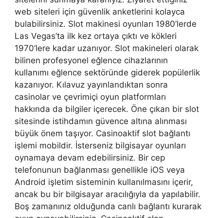
web siteleri için güvenlik anketlerini kolayca
bulabilirsiniz. Slot makinesi oyunları 1980’lerde
Las Vegas’ta ilk kez ortaya çıktı ve kökleri
1970’lere kadar uzanıyor. Slot makineleri olarak
bilinen profesyonel eğlence cihazlarının
kullanımı eğlence sektöründe giderek popülerlik
kazanıyor. Kılavuz yayınlandıktan sonra
casinolar ve çevrimiçi oyun platformları
hakkında da bilgiler içerecek. Öne çıkan bir slot
sitesinde istihdamın güvence altına alınması
büyük önem taşıyor. Casinoaktif slot bağlantı
işlemi mobildir. İsterseniz bilgisayar oyunları
oynamaya devam edebilirsiniz. Bir cep
telefonunun bağlanması genellikle iOS veya
Android işletim sisteminin kullanılmasını içerir,
ancak bu bir bilgisayar aracılığıyla da yapılabilir.
Boş zamanınız olduğunda canlı bağlantı kurarak