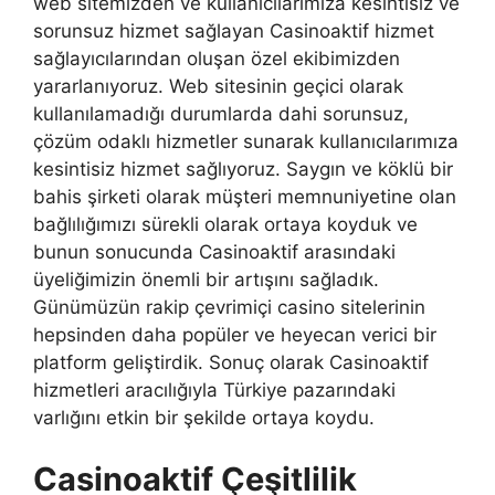
web sitemizden ve kullanıcılarımıza kesintisiz ve
sorunsuz hizmet sağlayan Casinoaktif hizmet
sağlayıcılarından oluşan özel ekibimizden
yararlanıyoruz. Web sitesinin geçici olarak
kullanılamadığı durumlarda dahi sorunsuz,
çözüm odaklı hizmetler sunarak kullanıcılarımıza
kesintisiz hizmet sağlıyoruz. Saygın ve köklü bir
bahis şirketi olarak müşteri memnuniyetine olan
bağlılığımızı sürekli olarak ortaya koyduk ve
bunun sonucunda Casinoaktif arasındaki
üyeliğimizin önemli bir artışını sağladık.
Günümüzün rakip çevrimiçi casino sitelerinin
hepsinden daha popüler ve heyecan verici bir
platform geliştirdik. Sonuç olarak Casinoaktif
hizmetleri aracılığıyla Türkiye pazarındaki
varlığını etkin bir şekilde ortaya koydu.
Casinoaktif Çeşitlilik