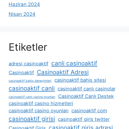
Haziran 2024
Nisan 2024
Etiketler
canli casinoaktif
adresi casinoaktif
Casinoaktif Adresi
Casinoaktif
casinoaktif bahis sitesi
casinoaktif bahis deneyimleri
casinoaktif canli
casinoaktif canlı casinolar
Casinoaktif Canlı Destek
casinoaktif canlı casino oyunları
casinoaktif casino hizmetleri
casinoaktif casino oyunları
casinoaktif com
casinoaktif girisi
casinoaktif giris twitter
casinoaktif giriş adresi
Casinoaktif Giriş