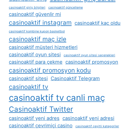
casinoaktif giriş bilgileri
casinoaktif güncelleme
casinoaktif güvenlir mi
casinoaktif instagram
casinoaktif kaç oldu
casinoaktif kombine kupon basketbol
casinoaktif maç izle
casinoaktif müşteri hizmetleri
casinoaktif oyun sitesi
casinoaktif oyun sitesi seçenekleri
casinoaktif para çekme
casinoaktif promosyon
casinoaktif promosyon kodu
casinoaktif sitesi
Casinoaktif Telegram
casinoaktif tv
casinoaktif tv canli maç
Casinoaktif Twitter
casinoaktif yeni adres
casinoaktif yeni adresi
casinoaktif çevrimiçi casino
casinoaktif çeşitli kategoriler