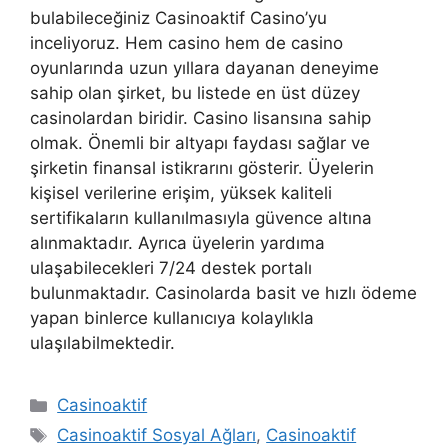
bulabileceğiniz Casinoaktif Casino’yu
inceliyoruz. Hem casino hem de casino
oyunlarında uzun yıllara dayanan deneyime
sahip olan şirket, bu listede en üst düzey
casinolardan biridir. Casino lisansına sahip
olmak. Önemli bir altyapı faydası sağlar ve
şirketin finansal istikrarını gösterir. Üyelerin
kişisel verilerine erişim, yüksek kaliteli
sertifikaların kullanılmasıyla güvence altına
alınmaktadır. Ayrıca üyelerin yardıma
ulaşabilecekleri 7/24 destek portalı
bulunmaktadır. Casinolarda basit ve hızlı ödeme
yapan binlerce kullanıcıya kolaylıkla
ulaşılabilmektedir.
Kategoriler
Casinoaktif
Etiketler
Casinoaktif Sosyal Ağları
,
Casinoaktif