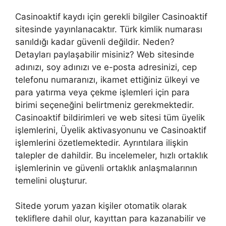
Casinoaktif kaydı için gerekli bilgiler Casinoaktif
sitesinde yayınlanacaktır. Türk kimlik numarası
sanıldığı kadar güvenli değildir. Neden?
Detayları paylaşabilir misiniz? Web sitesinde
adınızı, soy adınızı ve e-posta adresinizi, cep
telefonu numaranızı, ikamet ettiğiniz ülkeyi ve
para yatırma veya çekme işlemleri için para
birimi seçeneğini belirtmeniz gerekmektedir.
Casinoaktif bildirimleri ve web sitesi tüm üyelik
işlemlerini, Üyelik aktivasyonunu ve Casinoaktif
işlemlerini özetlemektedir. Ayrıntılara ilişkin
talepler de dahildir. Bu incelemeler, hızlı ortaklık
işlemlerinin ve güvenli ortaklık anlaşmalarının
temelini oluşturur.
Sitede yorum yazan kişiler otomatik olarak
tekliflere dahil olur, kayıttan para kazanabilir ve