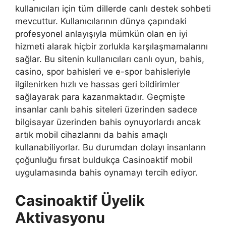
kullanıcıları için tüm dillerde canlı destek sohbeti
mevcuttur. Kullanıcılarının dünya çapındaki
profesyonel anlayışıyla mümkün olan en iyi
hizmeti alarak hiçbir zorlukla karşılaşmamalarını
sağlar. Bu sitenin kullanıcıları canlı oyun, bahis,
casino, spor bahisleri ve e-spor bahisleriyle
ilgilenirken hızlı ve hassas geri bildirimler
sağlayarak para kazanmaktadır. Geçmişte
insanlar canlı bahis siteleri üzerinden sadece
bilgisayar üzerinden bahis oynuyorlardı ancak
artık mobil cihazlarını da bahis amaçlı
kullanabiliyorlar. Bu durumdan dolayı insanların
çoğunluğu fırsat buldukça Casinoaktif mobil
uygulamasında bahis oynamayı tercih ediyor.
Casinoaktif Üyelik
Aktivasyonu