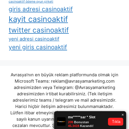
casinoaktif ödeme oyun şirketi
giris adresi casinoaktif
kayit casinoaktif
twitter casinoaktif
yeni adresi casinoaktif
yeni giris casinoaktif
Avrasya'nın en büyük reklam platformunda olmak için
Microsoft Teams:
reklam@avrasyamarketing.com
adresimizden veya Telegram: @Avrasyamarketing
adresimizden irtibat kurabilirsiniz. (Tek iletişim
adreslerimiz teams / telegram ve mail adresimizdir.
Harici hiçbir iletişim adresimiz bulunmamaktadır.
Lütfen itibar etmeyiniz.) Türkiye yasalarına göre 7258
sayılı kanun uyarınca yasa dışı bahis oynamanın
cezaları mevcuttur. Şu an bulunduğunuz site hiç bir