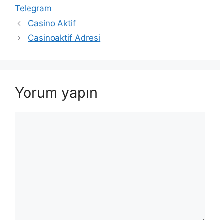
Telegram
Casino Aktif
Casinoaktif Adresi
Yorum yapın
Yorum