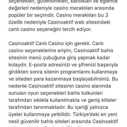
seçenekleri
, güvenilirlikleri, karlılıkları ve eğlence
değerleri nedeniyle casino meraklıları arasında
popüler bir seçimdir. Casino meraklıları bu 3
özellik nedeniyle Casinoaktif web sitesindeki
canlı casino seçeneğini tercih ediyor.
Casinoaktif Canlı Casino için gerekli. Canlı
casino seçeneklerine erişim, Casinoaktif bahis
sitesinin menü çubuğuna giriş yapmak kadar
kolaydır. E-posta adresinizi ve şifrenizi başarıyla
girdikten sonra sitenin programlarını kullanmaya
ve siteden para kazanmaya başlayabilirsiniz. Bu
nedenle Casinoaktif sitesinin casino alanında
sunulan oyun seçenekleri bahis tutkunları
tarafından sıklıkla kullanılmakta ve geniş kitleler
tarafından tanınmaktadır. Bu içeriği yalnızca
üyeler kullanmaya yetkilidir. Türkiye’deki en yeni
nesil güvenilir bahis siteleri arasında Casinoaktif