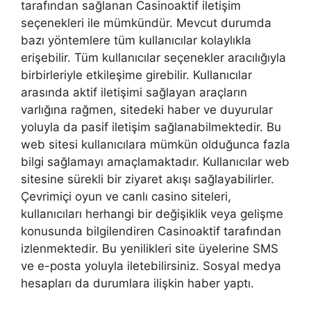
tarafından sağlanan Casinoaktif iletişim
seçenekleri ile mümkündür. Mevcut durumda
bazı yöntemlere tüm kullanıcılar kolaylıkla
erişebilir. Tüm kullanıcılar seçenekler aracılığıyla
birbirleriyle etkileşime girebilir. Kullanıcılar
arasında aktif iletişimi sağlayan araçların
varlığına rağmen, sitedeki haber ve duyurular
yoluyla da pasif iletişim sağlanabilmektedir. Bu
web sitesi kullanıcılara mümkün olduğunca fazla
bilgi sağlamayı amaçlamaktadır. Kullanıcılar web
sitesine sürekli bir ziyaret akışı sağlayabilirler.
Çevrimiçi oyun ve canlı casino siteleri,
kullanıcıları herhangi bir değişiklik veya gelişme
konusunda bilgilendiren Casinoaktif tarafından
izlenmektedir. Bu yenilikleri site üyelerine SMS
ve e-posta yoluyla iletebilirsiniz. Sosyal medya
hesapları da durumlara ilişkin haber yaptı.