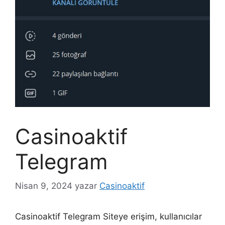
Casinoaktif
Telegram
Nisan 9, 2024
yazar
Casinoaktif
Casinoaktif Telegram Siteye erişim, kullanıcılar