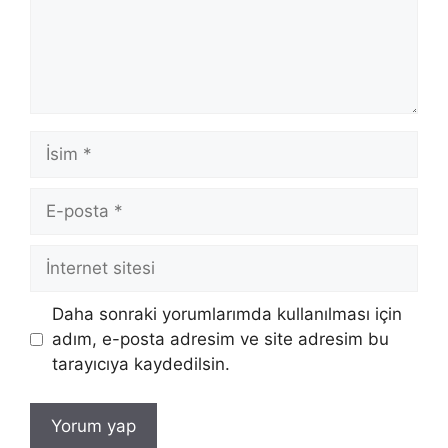
İsim
E-
posta
İnternet
sitesi
Daha sonraki yorumlarımda kullanılması için
adım, e-posta adresim ve site adresim bu
tarayıcıya kaydedilsin.