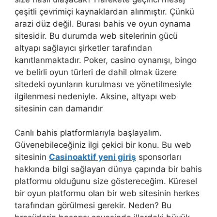
çeşitli çevrimiçi kaynaklardan alınmıştır. Çünkü
arazi düz değil. Burası bahis ve oyun oynama
sitesidir. Bu durumda web sitelerinin gücü
altyapı sağlayıcı şirketler tarafından
kanıtlanmaktadır. Poker, casino oynanışı, bingo
ve belirli oyun türleri de dahil olmak üzere
sitedeki oyunların kurulması ve yönetilmesiyle
ilgilenmesi nedeniyle. Aksine, altyapı web
sitesinin can damarıdır
Canlı bahis platformlarıyla başlayalım.
Güvenebileceğiniz ilgi çekici bir konu. Bu web
sitesinin
Casinoaktif yeni giriş
sponsorları
hakkında bilgi sağlayan dünya çapında bir bahis
platformu olduğunu size göstereceğim. Küresel
bir oyun platformu olan bir web sitesinin herkes
tarafından görülmesi gerekir. Neden? Bu