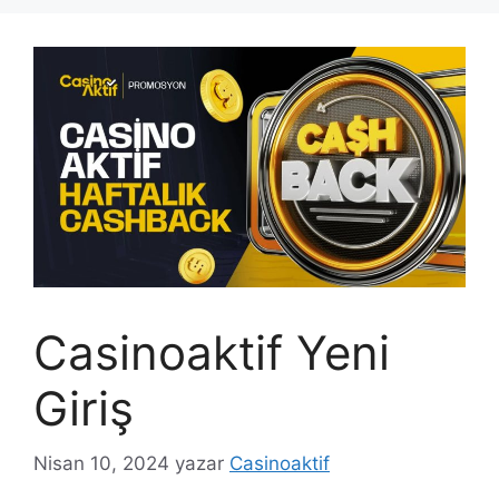
Casinoaktif Yeni
Giriş
Nisan 10, 2024
yazar
Casinoaktif