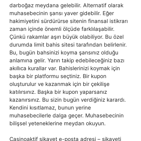
darboğaz meydana gelebilir. Alternatif olarak
muhasebecinin şansı yaver gidebilir. Eğer
hakimiyetini sürdürürse sitenin finansal istikrarı
zaman içinde önemli ölçüde farklılaşabilir.
Çünkü rakamlar aşırı büyük olabiliyor. Bu özel
durumda limit bahis sitesi tarafından belirlenir.
Bu, bugün bahsinizi koyma şansınız olduğu
anlamına gelir. Yarın takip edebileceğiniz bazı
akıllıca kurallar var. Bahislerinizi koymak için
başka bir platformu seçtiniz. Bir kupon
oluşturulur ve kazanmak için bir çekilişe
katılırsınız. Başka bir kupon yaparsanız
kazanırsınız. Bu sizin bugün verdiğiniz karardı.
Kendini kısıtlamaz, bunun yerine
muhasebecilerle dalga geçer. Muhasebecinin
bilişsel yeteneklerine meydan okuyun.
Casinoaktif şikayet e-posta adresi – şikayeti