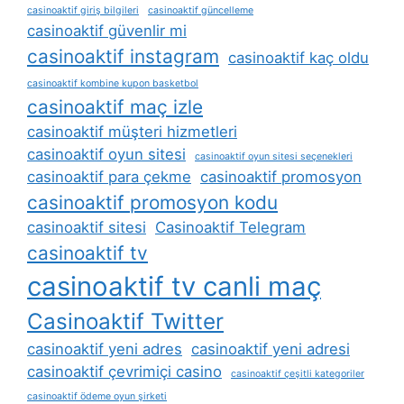
casinoaktif giriş bilgileri
casinoaktif güncelleme
casinoaktif güvenlir mi
casinoaktif instagram
casinoaktif kaç oldu
casinoaktif kombine kupon basketbol
casinoaktif maç izle
casinoaktif müşteri hizmetleri
casinoaktif oyun sitesi
casinoaktif oyun sitesi seçenekleri
casinoaktif para çekme
casinoaktif promosyon
casinoaktif promosyon kodu
casinoaktif sitesi
Casinoaktif Telegram
casinoaktif tv
casinoaktif tv canli maç
Casinoaktif Twitter
casinoaktif yeni adres
casinoaktif yeni adresi
casinoaktif çevrimiçi casino
casinoaktif çeşitli kategoriler
casinoaktif ödeme oyun şirketi