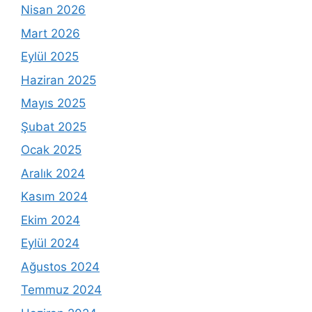
Nisan 2026
Mart 2026
Eylül 2025
Haziran 2025
Mayıs 2025
Şubat 2025
Ocak 2025
Aralık 2024
Kasım 2024
Ekim 2024
Eylül 2024
Ağustos 2024
Temmuz 2024