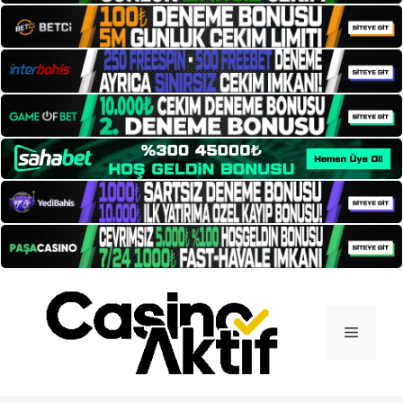
İçeriğe
atla
Menü