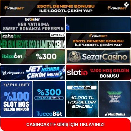
×
CASINOAKTIF GİRİŞ İÇİN TIKLAYINIZ!