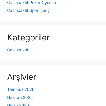
Casinoaktif Poker Oyunları
Casinoaktif Spor İçeriği
Kategoriler
Casinoaktif
Arşivler
Temmuz 2026
Haziran 2026
Nisan 2026