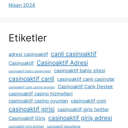
Nisan 2024
Etiketler
canli casinoaktif
adresi casinoaktif
Casinoaktif Adresi
Casinoaktif
casinoaktif bahis sitesi
casinoaktif bahis deneyimleri
casinoaktif canli
casinoaktif canlı casinolar
Casinoaktif Canlı Destek
casinoaktif canlı casino oyunları
casinoaktif casino hizmetleri
casinoaktif casino oyunları
casinoaktif com
casinoaktif girisi
casinoaktif giris twitter
casinoaktif giriş adresi
Casinoaktif Giriş
casinoaktif giriş bilgileri
casinoaktif güncelleme