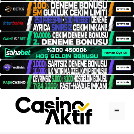
İçeriğe
atla
Menü