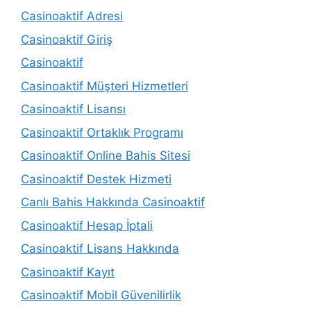
Casinoaktif Adresi
Casinoaktif Giriş
Casinoaktif
Casinoaktif Müşteri Hizmetleri
Casinoaktif Lisansı
Casinoaktif Ortaklık Programı
Casinoaktif Online Bahis Sitesi
Casinoaktif Destek Hizmeti
Canlı Bahis Hakkında Casinoaktif
Casinoaktif Hesap İptali
Casinoaktif Lisans Hakkında
Casinoaktif Kayıt
Casinoaktif Mobil Güvenilirlik