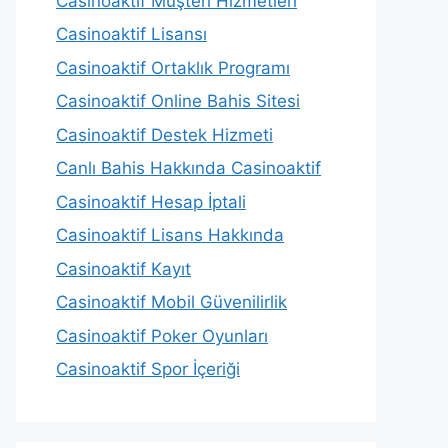
Casinoaktif Müşteri Hizmetleri
Casinoaktif Lisansı
Casinoaktif Ortaklık Programı
Casinoaktif Online Bahis Sitesi
Casinoaktif Destek Hizmeti
Canlı Bahis Hakkında Casinoaktif
Casinoaktif Hesap İptali
Casinoaktif Lisans Hakkında
Casinoaktif Kayıt
Casinoaktif Mobil Güvenilirlik
Casinoaktif Poker Oyunları
Casinoaktif Spor İçeriği