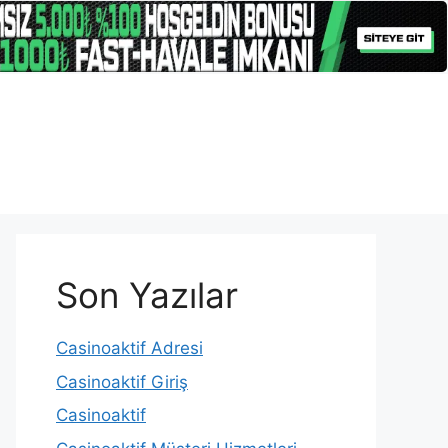
Son Yazılar
Casinoaktif Adresi
Casinoaktif Giriş
Casinoaktif