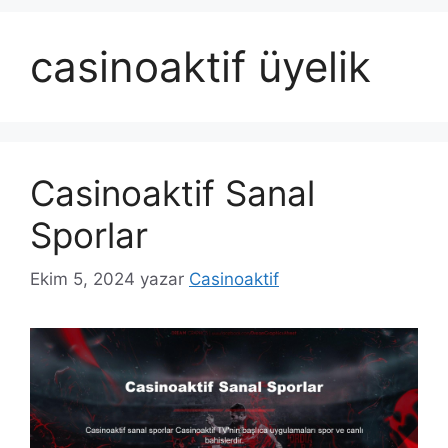
casinoaktif üyelik
Casinoaktif Sanal
Sporlar
Ekim 5, 2024
yazar
Casinoaktif