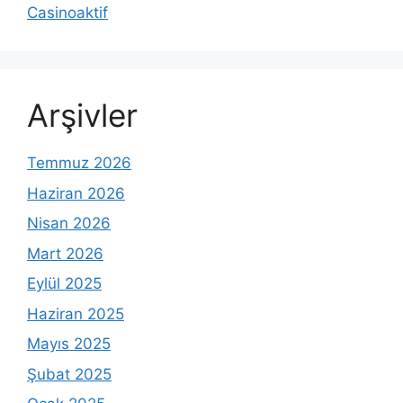
Casinoaktif
Arşivler
Temmuz 2026
Haziran 2026
Nisan 2026
Mart 2026
Eylül 2025
Haziran 2025
Mayıs 2025
Şubat 2025