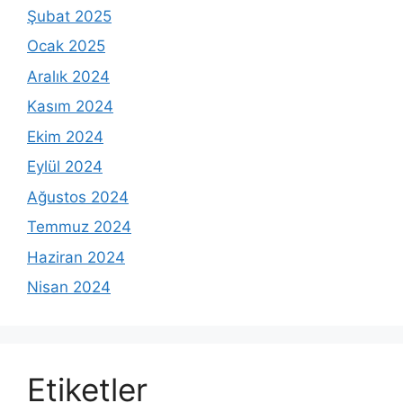
Şubat 2025
Ocak 2025
Aralık 2024
Kasım 2024
Ekim 2024
Eylül 2024
Ağustos 2024
Temmuz 2024
Haziran 2024
Nisan 2024
Etiketler