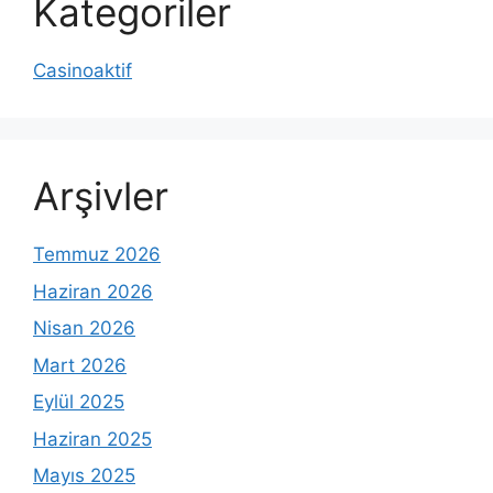
Kategoriler
Casinoaktif
Arşivler
Temmuz 2026
Haziran 2026
Nisan 2026
Mart 2026
Eylül 2025
Haziran 2025
Mayıs 2025