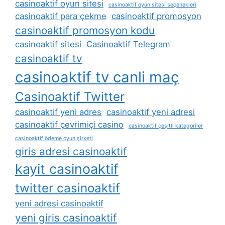
casinoaktif oyun sitesi
casinoaktif oyun sitesi seçenekleri
casinoaktif para çekme
casinoaktif promosyon
casinoaktif promosyon kodu
casinoaktif sitesi
Casinoaktif Telegram
casinoaktif tv
casinoaktif tv canli maç
Casinoaktif Twitter
casinoaktif yeni adres
casinoaktif yeni adresi
casinoaktif çevrimiçi casino
casinoaktif çeşitli kategoriler
casinoaktif ödeme oyun şirketi
giris adresi casinoaktif
kayit casinoaktif
twitter casinoaktif
yeni adresi casinoaktif
yeni giris casinoaktif