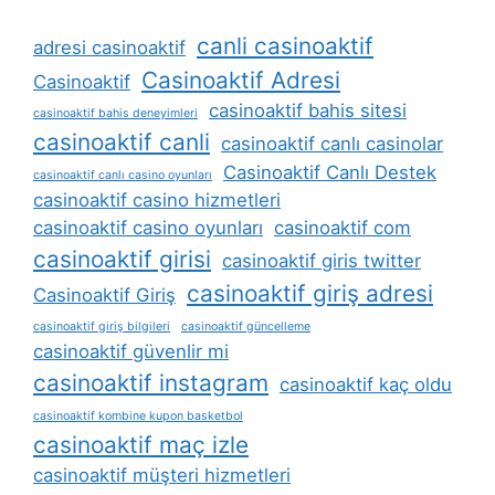
canli casinoaktif
adresi casinoaktif
Casinoaktif Adresi
Casinoaktif
casinoaktif bahis sitesi
casinoaktif bahis deneyimleri
casinoaktif canli
casinoaktif canlı casinolar
Casinoaktif Canlı Destek
casinoaktif canlı casino oyunları
casinoaktif casino hizmetleri
casinoaktif casino oyunları
casinoaktif com
casinoaktif girisi
casinoaktif giris twitter
casinoaktif giriş adresi
Casinoaktif Giriş
casinoaktif giriş bilgileri
casinoaktif güncelleme
casinoaktif güvenlir mi
casinoaktif instagram
casinoaktif kaç oldu
casinoaktif kombine kupon basketbol
casinoaktif maç izle
casinoaktif müşteri hizmetleri