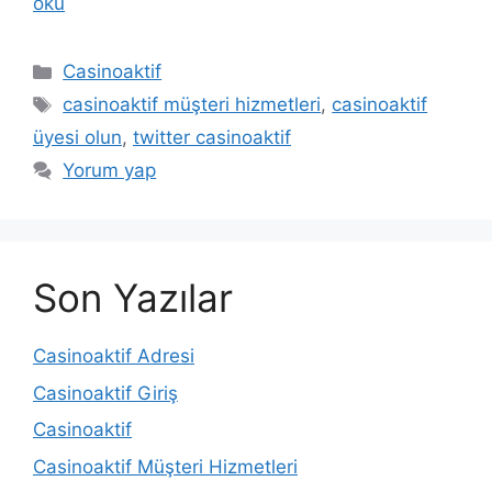
oku
Kategoriler
Casinoaktif
Etiketler
casinoaktif müşteri hizmetleri
,
casinoaktif
üyesi olun
,
twitter casinoaktif
Yorum yap
Son Yazılar
Casinoaktif Adresi
Casinoaktif Giriş
Casinoaktif
Casinoaktif Müşteri Hizmetleri