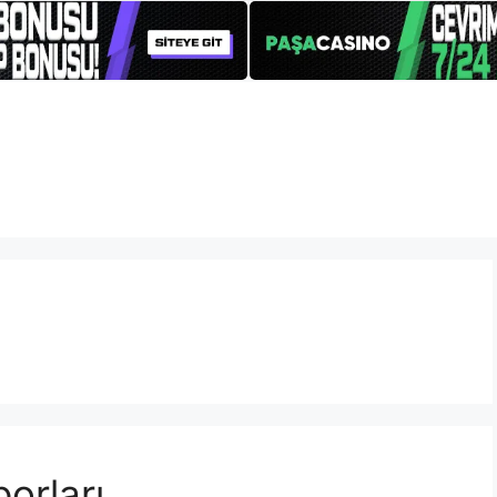
orları