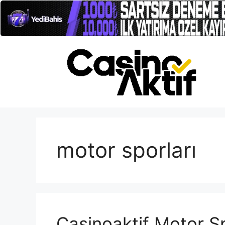
İçeriğe
atla
motor sporları
Casinoaktif Motor Sp