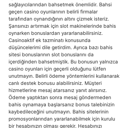
sağlayıcılarından bahsetmek önemlidir. Bahsi
geçen casino oyunlarının belirli firmalar
tarafından oynandığının altını çizmek isteriz.
Şansınızı artırmak için slot makinelerinde bahis
oynarken bonuslardan yararlanabilirsiniz.
Casinoaktif ek tazminatı konusunda
düşüncelerimi dile getirdim. Ayrıca bazı bahis
sitesi bonuslarının slot bonuslarını da
içerdiğinden bahsetmiştik. Bu bonusun yalnızca
casino oyunları için geçerli olduğunu lütfen
unutmayın. Belirli ödeme yöntemlerini kullanarak
canlı destek bonusu alabilirsiniz. Müşteri
hizmetlerine mesaj atarsanız yanıt alırsınız.
Ödeme yaptıktan sonra mesaj göndermeden
bahis oynamaya başlarsanız bonus talebinizin
kaybedileceğini unutmayın. Bahis sitelerinin
promosyonlarından yararlanabilmek için kurulu
bir hesabınızın olması gerekir. Hesabınızı