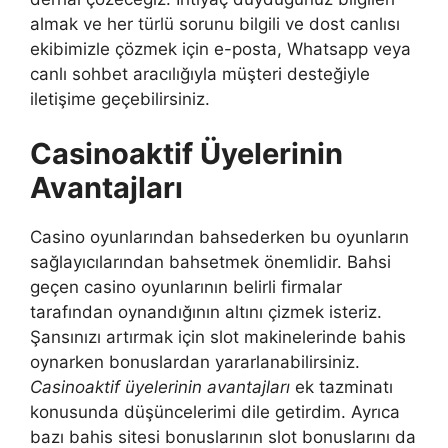
almak ve her türlü sorunu bilgili ve dost canlısı
ekibimizle çözmek için e-posta, Whatsapp veya
canlı sohbet aracılığıyla müşteri desteğiyle
iletişime geçebilirsiniz.
Casinoaktif Üyelerinin
Avantajları
Casino oyunlarından bahsederken bu oyunların
sağlayıcılarından bahsetmek önemlidir. Bahsi
geçen casino oyunlarının belirli firmalar
tarafından oynandığının altını çizmek isteriz.
Şansınızı artırmak için slot makinelerinde bahis
oynarken bonuslardan yararlanabilirsiniz.
Casinoaktif üyelerinin avantajları
ek tazminatı
konusunda düşüncelerimi dile getirdim. Ayrıca
bazı bahis sitesi bonuslarının slot bonuslarını da