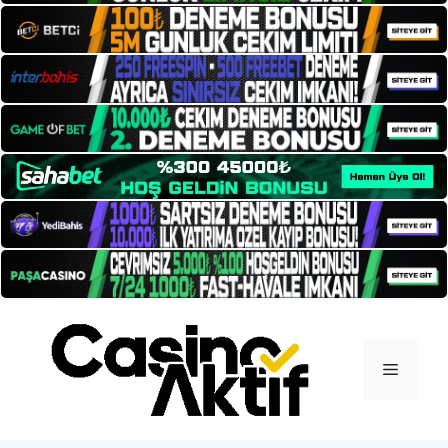
İçeriğe
atla
Menü