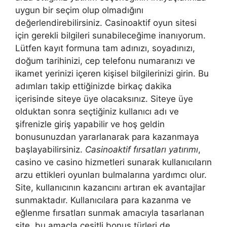
uygun bir seçim olup olmadığını
değerlendirebilirsiniz. Casinoaktif oyun sitesi
için gerekli bilgileri sunabileceğime inanıyorum.
Lütfen kayıt formuna tam adınızı, soyadınızı,
doğum tarihinizi, cep telefonu numaranızı ve
ikamet yerinizi içeren kişisel bilgilerinizi girin. Bu
adımları takip ettiğinizde birkaç dakika
içerisinde siteye üye olacaksınız. Siteye üye
olduktan sonra seçtiğiniz kullanıcı adı ve
şifrenizle giriş yapabilir ve hoş geldin
bonusunuzdan yararlanarak para kazanmaya
başlayabilirsiniz.
Casinoaktif fırsatları yatırımı
,
casino ve casino hizmetleri sunarak kullanıcıların
arzu ettikleri oyunları bulmalarına yardımcı olur.
Site, kullanıcının kazancını artıran ek avantajlar
sunmaktadır. Kullanıcılara para kazanma ve
eğlenme fırsatları sunmak amacıyla tasarlanan
site, bu amaçla çeşitli bonus türleri de