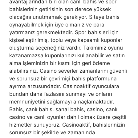
avantajlarından biri olan canlı bahis ve spor
bahislerinin getirisinin son derece yüksek
olacağını unutmamak gerekiyor. Siteye bahis
oynayabilmek için üye olmanız ve para
yatırmanız gerekmektedir. Spor bahisleri için
kişiselleştirilmiş, toplu veya kapsamlı kuponlar
oluşturma seçeneğiniz vardır. Takımınız oyunu
kazanamazsa kuponlarınızı kullanabilir ve satın
alma işleminizin bir kısmı için geri ödeme
alabilirsiniz. Casino severler zamanlarını güvenli
ve sorunsuz bir çevrimiçi bahis platformuna
ayırma arzusundadır. Casinoaktif oyunculara
bundan daha fazlasını sunmayı ve onların
memnuniyetini sağlamayı amaçlamaktadır.
Bahis, canlı bahis, sanal bahis, casino, canlı
casino ve canlı oyunlar dahil olmak üzere çeşitli
hizmetler sunuyoruz. Casinoaktif, bahislerinizin
sorunsuz bir şekilde ve zamanında