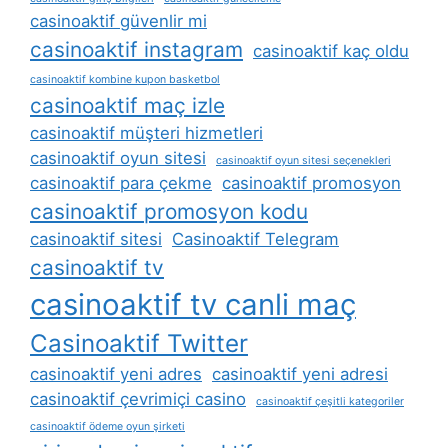
casinoaktif güvenlir mi
casinoaktif instagram
casinoaktif kaç oldu
casinoaktif kombine kupon basketbol
casinoaktif maç izle
casinoaktif müşteri hizmetleri
casinoaktif oyun sitesi
casinoaktif oyun sitesi seçenekleri
casinoaktif para çekme
casinoaktif promosyon
casinoaktif promosyon kodu
casinoaktif sitesi
Casinoaktif Telegram
casinoaktif tv
casinoaktif tv canli maç
Casinoaktif Twitter
casinoaktif yeni adres
casinoaktif yeni adresi
casinoaktif çevrimiçi casino
casinoaktif çeşitli kategoriler
casinoaktif ödeme oyun şirketi