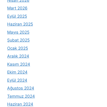
Nisan 2026
Mart 2026
Eylül 2025
Haziran 2025
Mayıs 2025
Şubat 2025
Ocak 2025
Aralık 2024
Kasım 2024
Ekim 2024
Eylül 2024
Ağustos 2024
Temmuz 2024
Haziran 2024