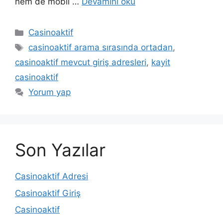
hem de mobil …
Devamını oku
Kategoriler
Casinoaktif
Etiketler
casinoaktif arama sırasında ortadan
,
casinoaktif mevcut giriş adresleri
,
kayit
casinoaktif
Yorum yap
Son Yazılar
Casinoaktif Adresi
Casinoaktif Giriş
Casinoaktif