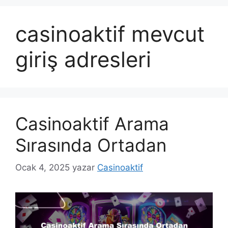
casinoaktif mevcut
giriş adresleri
Casinoaktif Arama
Sırasında Ortadan
Ocak 4, 2025
yazar
Casinoaktif