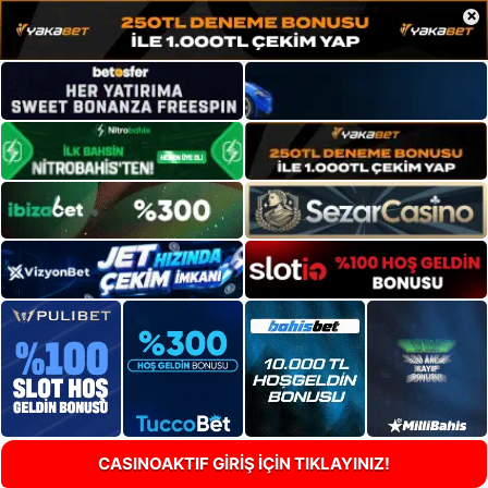
×
CASINOAKTIF GİRİŞ İÇİN TIKLAYINIZ!