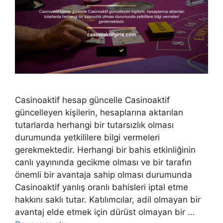
Casinoaktif hesap güncelle Casinoaktif
güncelleyen kişilerin, hesaplarına aktarılan
tutarlarda herhangi bir tutarsızlık olması
durumunda yetkililere bilgi vermeleri
gerekmektedir. Herhangi bir bahis etkinliğinin
canlı yayınında gecikme olması ve bir tarafın
önemli bir avantaja sahip olması durumunda
Casinoaktif yanlış oranlı bahisleri iptal etme
hakkını saklı tutar. Katılımcılar, adil olmayan bir
avantaj elde etmek için dürüst olmayan bir …