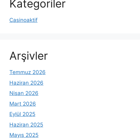
Kategoriler
Casinoaktif
Arşivler
Temmuz 2026
Haziran 2026
Nisan 2026
Mart 2026
Eylül 2025
Haziran 2025
Mayıs 2025