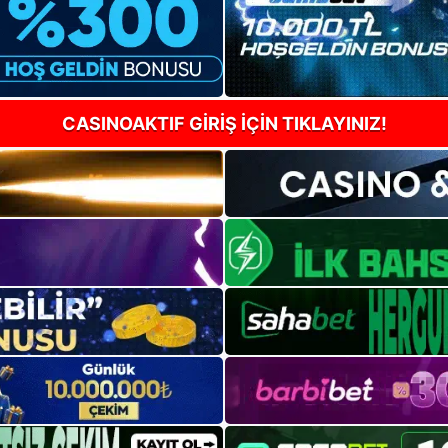
CASINOAKTIF GİRİŞ İÇİN TIKLAYINIZ!