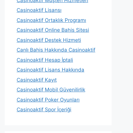
Casinoaktif Müşteri Hizmetleri
Casinoaktif Lisansı
Casinoaktif Ortaklık Programı
Casinoaktif Online Bahis Sitesi
Casinoaktif Destek Hizmeti
Canlı Bahis Hakkında Casinoaktif
Casinoaktif Hesap İptali
Casinoaktif Lisans Hakkında
Casinoaktif Kayıt
Casinoaktif Mobil Güvenilirlik
Casinoaktif Poker Oyunları
Casinoaktif Spor İçeriği