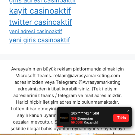
giris adresi casinoaktif
kayit casinoaktif
twitter casinoaktif
yeni adresi casinoaktif
yeni giris casinoaktif
Avrasya'nın en büyük reklam platformunda olmak için
Microsoft Teams:
reklam@avrasyamarketing.com
adresimizden veya Telegram: @Avrasyamarketing
adresimizden irtibat kurabilirsiniz. (Tek iletişim
adreslerimiz teams / telegram ve mail adresimizdir.
Harici hiçbir iletişim adresimiz bulunmamaktadır.
Lütfen itibar etmeyiniz.) Türkiye yasalarına göre 7258
sayılı kanun uyarınca yasa dışı bahis oynamanın
cezaları mevcuttur. Şu an bulunduğunuz site hiç bir
şekilde illegal bahis oyunları oynatmıyor ve oynamaya