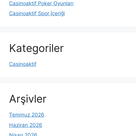
Casinoaktif Poker Oyunları
Casinoaktif Spor İçeriği
Kategoriler
Casinoaktif
Arşivler
Temmuz 2026
Haziran 2026
Nisan 2026