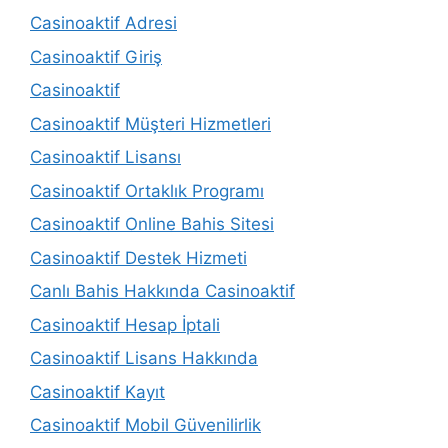
Casinoaktif Adresi
Casinoaktif Giriş
Casinoaktif
Casinoaktif Müşteri Hizmetleri
Casinoaktif Lisansı
Casinoaktif Ortaklık Programı
Casinoaktif Online Bahis Sitesi
Casinoaktif Destek Hizmeti
Canlı Bahis Hakkında Casinoaktif
Casinoaktif Hesap İptali
Casinoaktif Lisans Hakkında
Casinoaktif Kayıt
Casinoaktif Mobil Güvenilirlik