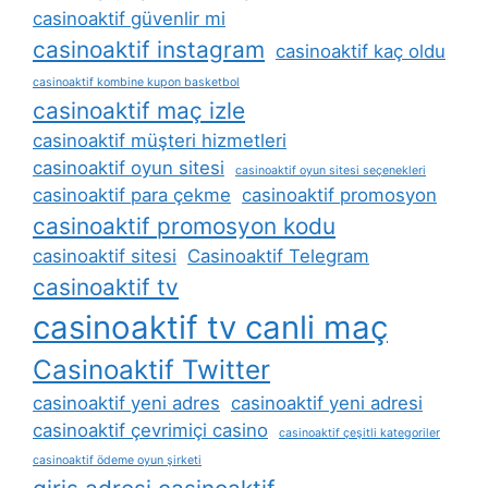
casinoaktif güvenlir mi
casinoaktif instagram
casinoaktif kaç oldu
casinoaktif kombine kupon basketbol
casinoaktif maç izle
casinoaktif müşteri hizmetleri
casinoaktif oyun sitesi
casinoaktif oyun sitesi seçenekleri
casinoaktif para çekme
casinoaktif promosyon
casinoaktif promosyon kodu
casinoaktif sitesi
Casinoaktif Telegram
casinoaktif tv
casinoaktif tv canli maç
Casinoaktif Twitter
casinoaktif yeni adres
casinoaktif yeni adresi
casinoaktif çevrimiçi casino
casinoaktif çeşitli kategoriler
casinoaktif ödeme oyun şirketi