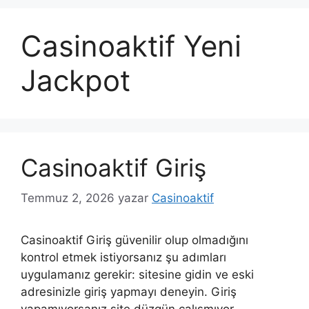
Casinoaktif Yeni
Jackpot
Casinoaktif Giriş
Temmuz 2, 2026
yazar
Casinoaktif
Casinoaktif Giriş güvenilir olup olmadığını
kontrol etmek istiyorsanız şu adımları
uygulamanız gerekir: sitesine gidin ve eski
adresinizle giriş yapmayı deneyin. Giriş